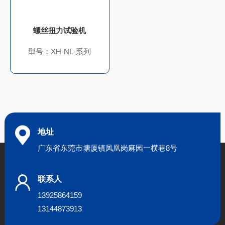
螺丝扭力试验机
型号：XH-NL-系列
地址
广东省东莞市塘厦镇凤凰岗麻园一横巷8号
联系人
13925864159
13144873913