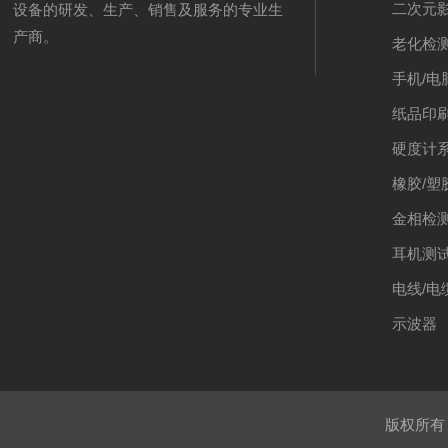
二次元
设备的研发、生产、销售及服务的专业生
产商。
老化检
手机/电
纸品印
硬度计
橡胶/塑
金相检
耳机测
电线/电
示波器
版权所有 ©