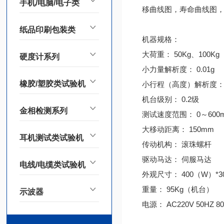
手机/电脑/电子类
移曲线图，寿命曲线图，检查
纸品印刷包装类
机器规格：
大荷重： 50Kg、100K
硬度计系列
小力量解析度： 0.01g
橡胶/塑胶类试验机
小行程（高度）解析度： 0
机台级别： 0.2级
金相检测系列
测试速度范围： 0～600m
大移动距离： 150mm
耳机测试类试验机
传动机构： 滚珠螺杆
驱动马达： 伺服马达
电线/电缆类试验机
外观尺寸： 400（W）*3
重量： 95Kg（机台）
示波器
电源： AC220V 50HZ 80