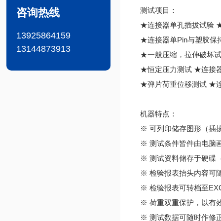
测试项目：
咨询热线
★连接器单孔插拔试验 
13925864159
★连接器单Pin与塑胶保持
13144873913
★一般压缩，拉伸破坏试
★恒定压力测试 ★连接
★弹片荷重位移测试 ★
机器特点：
※ 可列印储存图形（插
※ 测试条件皆件由电脑
※ 测试资料储存于硬碟
※ 检验报表抬头内容可
※ 检验报表可转档至EX
※ 荷重双重保护，以有
※ 测试数据可随时作修