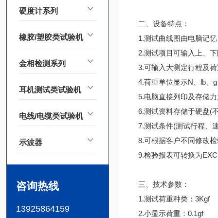
硬度计系列
二、设备特点：
橡胶/塑胶类试验机
1.测试曲线图由电脑记
2.测试项目可输入上、
金相检测系列
3.可输入大测定行程及
4.荷重单位显示N、lb、
耳机测试类试验机
5.电脑直接列印及存储
6.测试资料存储于硬盘(
电线/电缆类试验机
7.测试条件(测试行程
8.可根据客户不同修改
示波器
9.检验报表可转换为EX
咨询热线
三、技术参数：
1.测试荷重种类：3Kgf
13925864159
2.小显示荷重：0.1gf