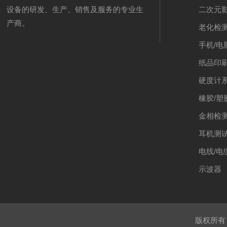
二次元
设备的研发、生产、销售及服务的专业生
产商。
老化检
手机/电
纸品印
硬度计
橡胶/塑
金相检
耳机测
电线/电
示波器
版权所有 ©