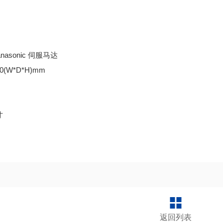
asonic 伺服马达
0(W*D*H)mm
寸
返回列表