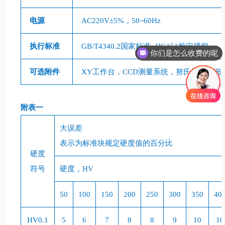
电源
AC220V
±
5%
，
50~60Hz
执行标准
GB/T4340.2
国家标准
JJG151
检定规程
你们是怎么收费的呢
可选附件
XY
工作台，
CCD
测量系统，努氏压头、细
附表一
大误差
表示为标准块规定硬度值的百分比
硬度
符号
硬度，
HV
50
100
150
200
250
300
350
40
HV0.1
5
6
7
8
8
9
10
10