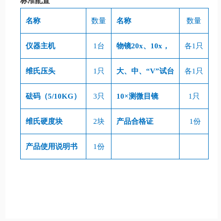
标准配置
名称
数量
名称
数量
仪器主机
1
台
物镜
20x
、
10x
，
各
1
只
维氏压头
1
只
大、中、“
V
”试台
各
1
只
砝码（
5/10KG
）
3
只
10
×测微目镜
1
只
维氏硬度块
2
块
产品合格证
1
份
产品使用说明书
1
份