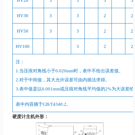
HV20
3
3
3
3
HV30
3
3
2
2
HV50
3
3
2
2
HV100
3
2
2
注：
1.
当压痕对角线小于
0.020mm
时，表中不给出误差值。
2.
对于中间值，其大允许误差可由内插法求得。
3.
表中值是以
0.001mm
或压痕对角线平均值的
2%
为大误差给
表中内容摘于
GB/T4340.2
。
硬度计主机外形：