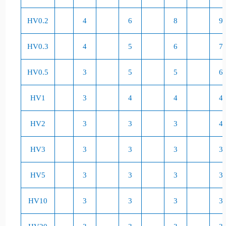
HV0.2
4
6
8
9
HV0.3
4
5
6
7
HV0.5
3
5
5
6
HV1
3
4
4
4
HV2
3
3
3
4
HV3
3
3
3
3
HV5
3
3
3
3
HV10
3
3
3
3