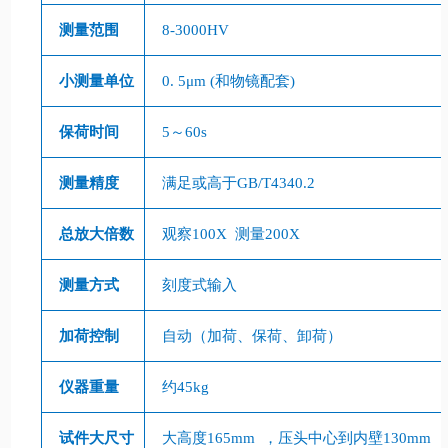
测量范围
8-3000HV
小测量单位
0. 5
μ
m (
和物镜配套
)
保荷时间
5
～
60s
测量精度
满足或高于
GB/T4340.2
总放大倍数
观察
100X
测量
200X
测量方式
刻度式输入
加荷控制
自动（加荷、保荷、卸荷）
仪器重量
约
45kg
试件大尺寸
大高度
165mm
，压头中心到内壁
130mm