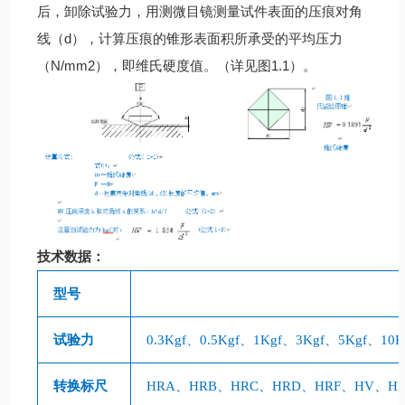
后，卸除试验力，用测微目镜测量试件表面的压痕对角
线（d），计算压痕的锥形表面积所承受的平均压力
（N/mm2），即维氏硬度值。（详见图1.1）。
技术数据：
型号
试验力
0.3Kgf
、
0.5Kgf
、
1Kgf
、
3Kgf
、
5Kgf
、
10K
转换标尺
HRA
、
HRB
、
HRC
、
HRD
、
HRF
、
HV
、
H